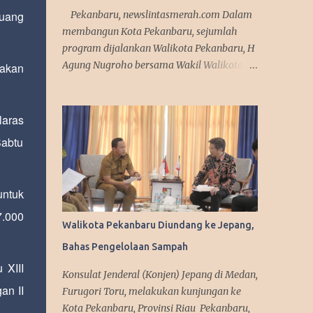
Pekanbaru, newslintasmerah.com Dalam
 uang
membangun Kota Pekanbaru, sejumlah
program dijalankan Walikota Pekanbaru, H
Agung Nugroho bersama Wakil Walikota, H
jakan
Markarius Anwar. Sejumlah program itu
antara lain memaksimalkan teknologi
informasi, meningkatkan pelayanan publik
laras
dengan aplikasi mobile. Sejumlah program
Sabtu
ini telah dicanangkannya saat kampanye.
"Kita sedang mempersiapkan aplikasi yang
bisa diakses masyarakat. Jadi segala urusan
untuk
cukup diakses menggunakan smartphone
7.000
saja, missal penerbitan KTP dan
Walikota Pekanbaru Diundang ke Jepang,
adiministrasi kependudukan lainnya," urai
Bahas Pengelolaan Sampah
Agung. Srategi dalam memanfaatkan media
sosial diakui Agung Nugroho sangat
 XIII
Konsulat Jenderal (Konjen) Jepang di Medan,
membantu dalam menyampaikan
an II
Furugori Toru, melakukan kunjungan ke
informasi dan kebijakan kepada publik
Kota Pekanbaru, Provinsi Riau Pekanbaru,