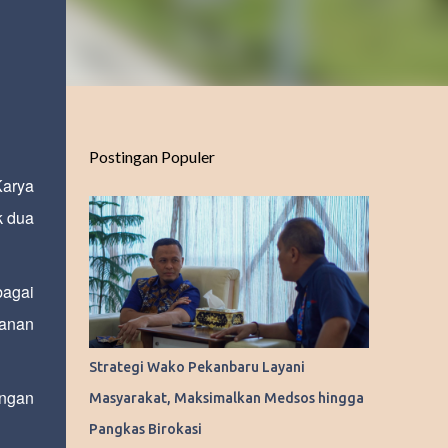
Postingan Populer
Karya
k dua
bagai
lanan
Strategi Wako Pekanbaru Layani
engan
Masyarakat, Maksimalkan Medsos hingga
Pangkas Birokasi