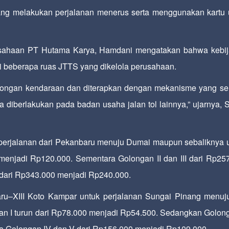
yang melakukan perjalanan menerus serta menggunakan kartu
erusahaan PT Hutama Karya, Hamdani mengatakan bahwa kebi
 di beberapa ruas JTTS yang dikelola perusahaan.
 golongan kendaraan dan diterapkan dengan mekanisme yang se
 diberlakukan pada badan usaha jalan tol lainnya,” ujarnya, 
f perjalanan dari Pekanbaru menuju Dumai maupun sebaliknya 
menjadi Rp120.000. Sementara Golongan II dan III dari Rp25
 dari Rp343.000 menjadi Rp240.000.
ru–XIII Koto Kampar untuk perjalanan Sungai Pinang menuju
an I turun dari Rp78.000 menjadi Rp54.500. Sedangkan Golong
rta Golongan IV dan V dari Rp156.000 menjadi Rp109.000.