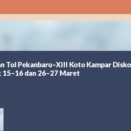
Langsung ke konten utama
an Tol Pekanbaru–XIII Koto Kampar Disk
k 15–16 dan 26–27 Maret