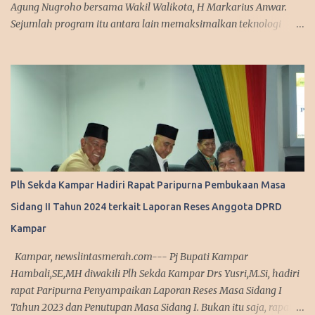
Agung Nugroho bersama Wakil Walikota, H Markarius Anwar.
Sejumlah program itu antara lain memaksimalkan teknologi
informasi, meningkatkan pelayanan publik dengan aplikasi
mobile. Sejumlah program ini telah dicanangkannya saat
kampanye. "Kita sedang mempersiapkan aplikasi yang bisa
diakses masyarakat. Jadi segala urusan cukup diakses
menggunakan smartphone saja, missal penerbitan KTP dan
adiministrasi kependudukan lainnya," urai Agung. Srategi dalam
memanfaatkan media sosial diakui Agung Nugroho sangat
membantu dalam menyampaikan informasi dan kebijakan
kepada publik semenjak ia menjabat sebagai Wakil Ketua DPRD
Plh Sekda Kampar Hadiri Rapat Paripurna Pembukaan Masa
Provinsi Riau. Ini disampaikan Walikota Pekanbaru, Agung
Sidang II Tahun 2024 terkait Laporan Reses Anggota DPRD
Nugroho saat melakukan silaturahmi dengan managemen Tribun
Pekanbaru di Komplek Perkantoran Tenayan Raya, Kamis
Kampar
(13/3/2025). Dalam agenda silaturahmi, Agung Nugroho tampak
Kampar, newslintasmerah.com--- Pj Bupati Kampar
sederhana mengenakan sete...
Hambali,SE,MH diwakili Plh Sekda Kampar Drs Yusri,M.Si, hadiri
rapat Paripurna Penyampaikan Laporan Reses Masa Sidang I
Tahun 2023 dan Penutupan Masa Sidang I. Bukan itu saja, rapat