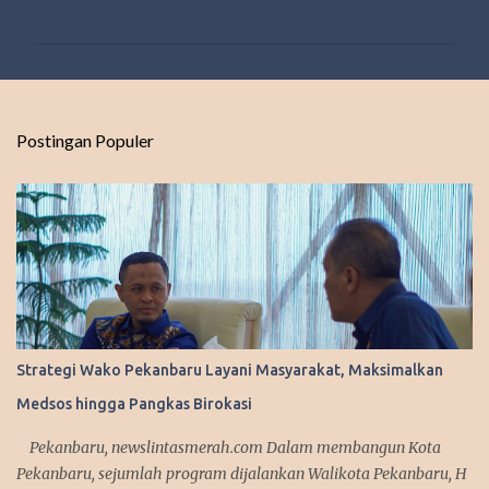
o
m
e
n
t
Postingan Populer
a
r
Strategi Wako Pekanbaru Layani Masyarakat, Maksimalkan
Medsos hingga Pangkas Birokasi
Pekanbaru, newslintasmerah.com Dalam membangun Kota
Pekanbaru, sejumlah program dijalankan Walikota Pekanbaru, H