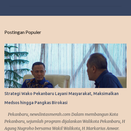
m
e
n
t
Postingan Populer
a
r
Strategi Wako Pekanbaru Layani Masyarakat, Maksimalkan
Medsos hingga Pangkas Birokasi
Pekanbaru, newslintasmerah.com Dalam membangun Kota
Pekanbaru, sejumlah program dijalankan Walikota Pekanbaru, H
Agung Nugroho bersama Wakil Walikota, H Markarius Anwar.