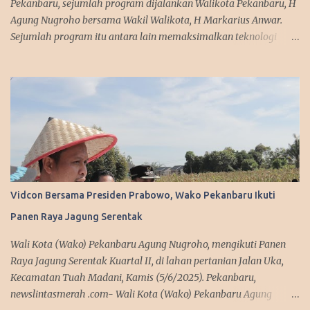
Pekanbaru, sejumlah program dijalankan Walikota Pekanbaru, H
Agung Nugroho bersama Wakil Walikota, H Markarius Anwar.
Sejumlah program itu antara lain memaksimalkan teknologi
informasi, meningkatkan pelayanan publik dengan aplikasi
mobile. Sejumlah program ini telah dicanangkannya saat
kampanye. "Kita sedang mempersiapkan aplikasi yang bisa
diakses masyarakat. Jadi segala urusan cukup diakses
menggunakan smartphone saja, missal penerbitan KTP dan
adiministrasi kependudukan lainnya," urai Agung. Srategi dalam
memanfaatkan media sosial diakui Agung Nugroho sangat
membantu dalam menyampaikan informasi dan kebijakan
kepada publik semenjak ia menjabat sebagai Wakil Ketua DPRD
Vidcon Bersama Presiden Prabowo, Wako Pekanbaru Ikuti
Provinsi Riau. Ini disampaikan Walikota Pekanbaru, Agung
Panen Raya Jagung Serentak
Nugroho saat melakukan silaturahmi dengan managemen Tribun
Pekanbaru di Komplek Perkantoran Tenayan Raya, Kamis
Wali Kota (Wako) Pekanbaru Agung Nugroho, mengikuti Panen
(13/3/2025). Dalam agenda silaturahmi, Agung Nugroho tampak
Raya Jagung Serentak Kuartal II, di lahan pertanian Jalan Uka,
sederhana mengenakan sete...
Kecamatan Tuah Madani, Kamis (5/6/2025). Pekanbaru,
newslintasmerah .com- Wali Kota (Wako) Pekanbaru Agung