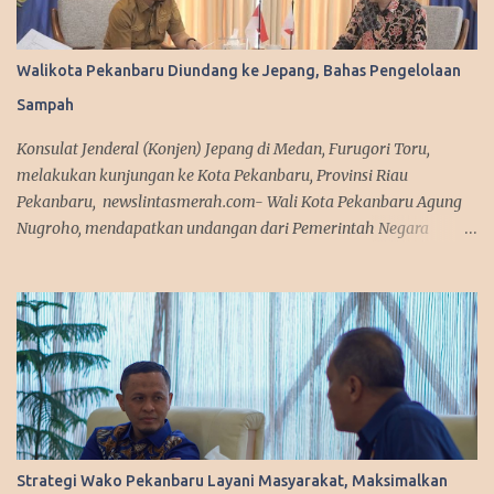
Walikota Pekanbaru Diundang ke Jepang, Bahas Pengelolaan
Sampah
Konsulat Jenderal (Konjen) Jepang di Medan, Furugori Toru,
melakukan kunjungan ke Kota Pekanbaru, Provinsi Riau
Pekanbaru, newslintasmerah.com- Wali Kota Pekanbaru Agung
Nugroho, mendapatkan undangan dari Pemerintah Negara
Jepang untuk mengikuti workshop terkait pengelolaan sampah di
Negeri Sakura tersebut. Agung terpilih bersama lima kepala
daerah lainnya se-Indonesia untuk mengikuti workshop ini pada
25 - 31 Januari 2026. Wako Agung mendapatkan undangan itu,
karena Pemerintah Kota Pekanbaru saat ini tengah gencar-
gencarnya menggaungkan progam tentang lingkungan. Sehingga
Pekanbaru terpilih, dan mendapatkan undangan langsung untuk
mengikuti workshop tersebut. "Kami mendapatkan undangan
untuk berangkat ke Jepang bersama bapak Menko, dan 5 kepala
Strategi Wako Pekanbaru Layani Masyarakat, Maksimalkan
daerah lainnya. Ini adalah tentang bagaimana pengelolaan