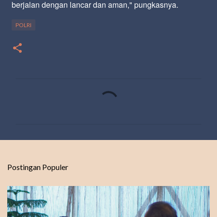
berjalan dengan lancar dan aman," pungkasnya.
POLRI
K
o
m
e
n
t
Postingan Populer
a
r