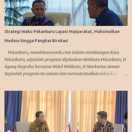
Strategi Wako Pekanbaru Layani Masyarakat, Maksimalkan
Medsos hingga Pangkas Birokasi
Pekanbaru, newslintasmerah.com Dalam membangun Kota
Pekanbaru, sejumlah program dijalankan Walikota Pekanbaru, H
Agung Nugroho bersama Wakil Walikota, H Markarius Anwar.
Sejumlah program itu antara lain memaksimalkan teknologi
informasi, meningkatkan pelayanan publik dengan aplikasi
mobile. Sejumlah program ini telah dicanangkannya saat
kampanye. "Kita sedang mempersiapkan aplikasi yang bisa
diakses masyarakat. Jadi segala urusan cukup diakses
menggunakan smartphone saja, missal penerbitan KTP dan
adiministrasi kependudukan lainnya," urai Agung. Srategi dalam
memanfaatkan media sosial diakui Agung Nugroho sangat
membantu dalam menyampaikan informasi dan kebijakan