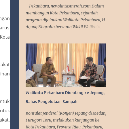
Pekanbaru, newslintasmerah.com Dalam
membangun Kota Pekanbaru, sejumlah
ngan
program dijalankan Walikota Pekanbaru, H
Agung Nugroho bersama Wakil Walikota, H
harus
Markarius Anwar. Sejumlah program itu
Kota
antara lain memaksimalkan teknologi
informasi, meningkatkan pelayanan publik
dengan aplikasi mobile. Sejumlah program
ini telah dicanangkannya saat kampanye.
akat
"Kita sedang mempersiapkan aplikasi yang
sihan
bisa diakses masyarakat. Jadi segala urusan
cukup diakses menggunakan smartphone
saja, missal penerbitan KTP dan
Walikota Pekanbaru Diundang ke Jepang,
adiministrasi kependudukan lainnya," urai
ntuk
Bahas Pengelolaan Sampah
Agung. Srategi dalam memanfaatkan media
sosial diakui Agung Nugroho sangat
entuk
Konsulat Jenderal (Konjen) Jepang di Medan,
membantu dalam menyampaikan
akat.
Furugori Toru, melakukan kunjungan ke
informasi dan kebijakan kepada publik
Kota Pekanbaru, Provinsi Riau Pekanbaru,