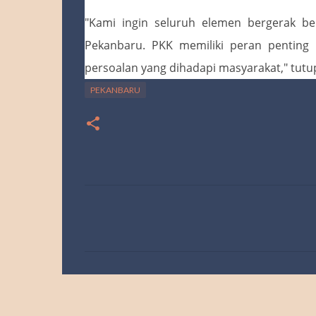
"Kami ingin seluruh elemen bergerak b
Pekanbaru. PKK memiliki peran pentin
persoalan yang dihadapi masyarakat," tut
PEKANBARU
K
o
m
e
n
t