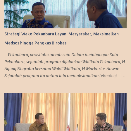
Strategi Wako Pekanbaru Layani Masyarakat, Maksimalkan
Medsos hingga Pangkas Birokasi
Pekanbaru, newslintasmerah.com Dalam membangun Kota
Pekanbaru, sejumlah program dijalankan Walikota Pekanbaru, H
Agung Nugroho bersama Wakil Walikota, H Markarius Anwar.
Sejumlah program itu antara lain memaksimalkan teknologi
informasi, meningkatkan pelayanan publik dengan aplikasi
mobile. Sejumlah program ini telah dicanangkannya saat
kampanye. "Kita sedang mempersiapkan aplikasi yang bisa
diakses masyarakat. Jadi segala urusan cukup diakses
menggunakan smartphone saja, missal penerbitan KTP dan
adiministrasi kependudukan lainnya," urai Agung. Srategi dalam
memanfaatkan media sosial diakui Agung Nugroho sangat