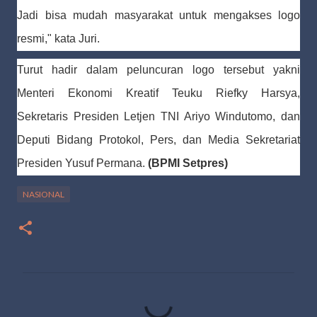
Jadi bisa mudah masyarakat untuk mengakses logo
resmi," kata Juri.
Turut hadir dalam peluncuran logo tersebut yakni
Menteri Ekonomi Kreatif Teuku Riefky Harsya,
Sekretaris Presiden Letjen TNI Ariyo Windutomo, dan
Deputi Bidang Protokol, Pers, dan Media Sekretariat
Presiden Yusuf Permana.
(BPMI Setpres)
NASIONAL
K
o