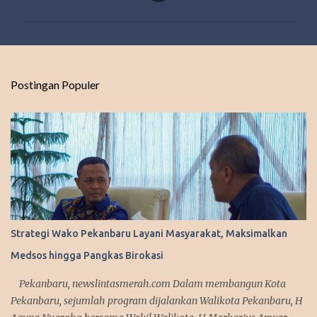
m
e
n
t
Postingan Populer
a
r
Strategi Wako Pekanbaru Layani Masyarakat, Maksimalkan
Medsos hingga Pangkas Birokasi
Pekanbaru, newslintasmerah.com Dalam membangun Kota
Pekanbaru, sejumlah program dijalankan Walikota Pekanbaru, H