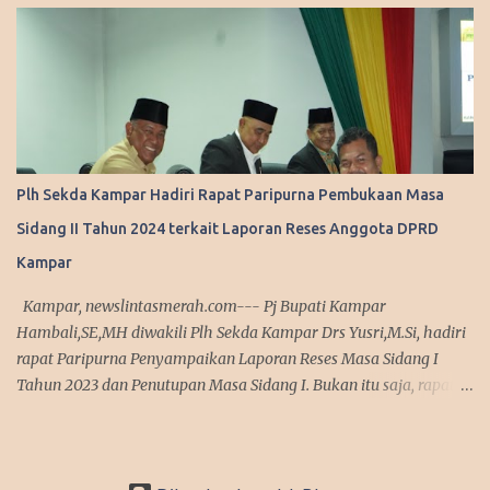
daerah lainnya se-Indonesia untuk mengikuti workshop ini pada
25 - 31 Januari 2026. Wako Agung mendapatkan undangan itu,
karena Pemerintah Kota Pekanbaru saat ini tengah gencar-
gencarnya menggaungkan progam tentang lingkungan. Sehingga
Pekanbaru terpilih, dan mendapatkan undangan langsung untuk
mengikuti workshop tersebut. "Kami mendapatkan undangan
untuk berangkat ke Jepang bersama bapak Menko, dan 5 kepala
Plh Sekda Kampar Hadiri Rapat Paripurna Pembukaan Masa
daerah lainnya. Ini adalah tentang bagaimana pengelolaan
Sidang II Tahun 2024 terkait Laporan Reses Anggota DPRD
sampah dengan pendekatan ekonomi sekuler di Indonesia," kata
Agung, Rabu (21/1/2026). Menurut Wali Kota, selain Kota
Kampar
Pekanbaru ada lima kepala daerah lainnya yang mengikuti wo...
Kampar, newslintasmerah.com--- Pj Bupati Kampar
Hambali,SE,MH diwakili Plh Sekda Kampar Drs Yusri,M.Si, hadiri
rapat Paripurna Penyampaikan Laporan Reses Masa Sidang I
Tahun 2023 dan Penutupan Masa Sidang I. Bukan itu saja, rapat
yang dibuka langsung Ketua DPRD Kampar M Faisal,ST di ruang
rapat Paripurna DPRD Kampar tersebut sekaligus dilaksanakan
pembukaan masa sidang II tahun 2024, Selasa (2/1/2024). Usai