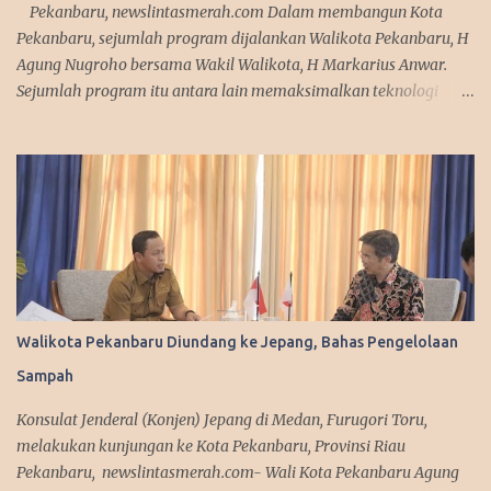
Pekanbaru, newslintasmerah.com Dalam membangun Kota
Pekanbaru, sejumlah program dijalankan Walikota Pekanbaru, H
Agung Nugroho bersama Wakil Walikota, H Markarius Anwar.
Sejumlah program itu antara lain memaksimalkan teknologi
informasi, meningkatkan pelayanan publik dengan aplikasi
mobile. Sejumlah program ini telah dicanangkannya saat
kampanye. "Kita sedang mempersiapkan aplikasi yang bisa
diakses masyarakat. Jadi segala urusan cukup diakses
menggunakan smartphone saja, missal penerbitan KTP dan
adiministrasi kependudukan lainnya," urai Agung. Srategi dalam
memanfaatkan media sosial diakui Agung Nugroho sangat
membantu dalam menyampaikan informasi dan kebijakan
kepada publik semenjak ia menjabat sebagai Wakil Ketua DPRD
Walikota Pekanbaru Diundang ke Jepang, Bahas Pengelolaan
Provinsi Riau. Ini disampaikan Walikota Pekanbaru, Agung
Sampah
Nugroho saat melakukan silaturahmi dengan managemen Tribun
Pekanbaru di Komplek Perkantoran Tenayan Raya, Kamis
Konsulat Jenderal (Konjen) Jepang di Medan, Furugori Toru,
(13/3/2025). Dalam agenda silaturahmi, Agung Nugroho tampak
melakukan kunjungan ke Kota Pekanbaru, Provinsi Riau
sederhana mengenakan sete...
Pekanbaru, newslintasmerah.com- Wali Kota Pekanbaru Agung