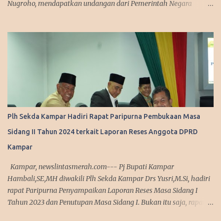
Nugroho, mendapatkan undangan dari Pemerintah Negara
Jepang untuk mengikuti workshop terkait pengelolaan sampah di
Negeri Sakura tersebut. Agung terpilih bersama lima kepala
daerah lainnya se-Indonesia untuk mengikuti workshop ini pada
25 - 31 Januari 2026. Wako Agung mendapatkan undangan itu,
karena Pemerintah Kota Pekanbaru saat ini tengah gencar-
gencarnya menggaungkan progam tentang lingkungan. Sehingga
Pekanbaru terpilih, dan mendapatkan undangan langsung untuk
mengikuti workshop tersebut. "Kami mendapatkan undangan
untuk berangkat ke Jepang bersama bapak Menko, dan 5 kepala
Plh Sekda Kampar Hadiri Rapat Paripurna Pembukaan Masa
daerah lainnya. Ini adalah tentang bagaimana pengelolaan
Sidang II Tahun 2024 terkait Laporan Reses Anggota DPRD
sampah dengan pendekatan ekonomi sekuler di Indonesia," kata
Agung, Rabu (21/1/2026). Menurut Wali Kota, selain Kota
Kampar
Pekanbaru ada lima kepala daerah lainnya yang mengikuti wo...
Kampar, newslintasmerah.com--- Pj Bupati Kampar
Hambali,SE,MH diwakili Plh Sekda Kampar Drs Yusri,M.Si, hadiri
rapat Paripurna Penyampaikan Laporan Reses Masa Sidang I
Tahun 2023 dan Penutupan Masa Sidang I. Bukan itu saja, rapat
yang dibuka langsung Ketua DPRD Kampar M Faisal,ST di ruang