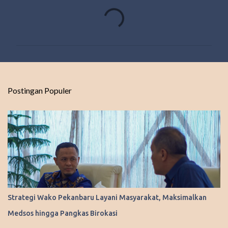
K
o
m
e
n
t
Postingan Populer
a
r
Strategi Wako Pekanbaru Layani Masyarakat, Maksimalkan
Medsos hingga Pangkas Birokasi