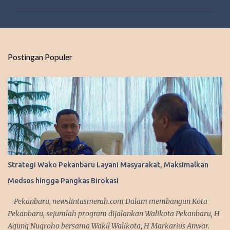
m
e
n
t
Postingan Populer
a
r
Strategi Wako Pekanbaru Layani Masyarakat, Maksimalkan
Medsos hingga Pangkas Birokasi
Pekanbaru, newslintasmerah.com Dalam membangun Kota
Pekanbaru, sejumlah program dijalankan Walikota Pekanbaru, H
Agung Nugroho bersama Wakil Walikota, H Markarius Anwar.