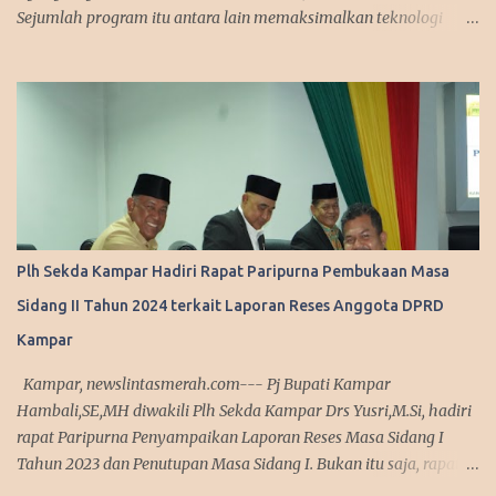
Sejumlah program itu antara lain memaksimalkan teknologi
informasi, meningkatkan pelayanan publik dengan aplikasi
mobile. Sejumlah program ini telah dicanangkannya saat
kampanye. "Kita sedang mempersiapkan aplikasi yang bisa
diakses masyarakat. Jadi segala urusan cukup diakses
menggunakan smartphone saja, missal penerbitan KTP dan
adiministrasi kependudukan lainnya," urai Agung. Srategi dalam
memanfaatkan media sosial diakui Agung Nugroho sangat
membantu dalam menyampaikan informasi dan kebijakan
kepada publik semenjak ia menjabat sebagai Wakil Ketua DPRD
Plh Sekda Kampar Hadiri Rapat Paripurna Pembukaan Masa
Provinsi Riau. Ini disampaikan Walikota Pekanbaru, Agung
Sidang II Tahun 2024 terkait Laporan Reses Anggota DPRD
Nugroho saat melakukan silaturahmi dengan managemen Tribun
Pekanbaru di Komplek Perkantoran Tenayan Raya, Kamis
Kampar
(13/3/2025). Dalam agenda silaturahmi, Agung Nugroho tampak
Kampar, newslintasmerah.com--- Pj Bupati Kampar
sederhana mengenakan sete...
Hambali,SE,MH diwakili Plh Sekda Kampar Drs Yusri,M.Si, hadiri
rapat Paripurna Penyampaikan Laporan Reses Masa Sidang I
Tahun 2023 dan Penutupan Masa Sidang I. Bukan itu saja, rapat
yang dibuka langsung Ketua DPRD Kampar M Faisal,ST di ruang