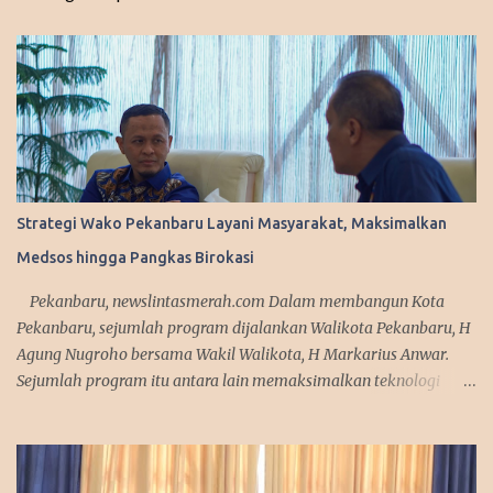
a
r
Strategi Wako Pekanbaru Layani Masyarakat, Maksimalkan
Medsos hingga Pangkas Birokasi
Pekanbaru, newslintasmerah.com Dalam membangun Kota
Pekanbaru, sejumlah program dijalankan Walikota Pekanbaru, H
Agung Nugroho bersama Wakil Walikota, H Markarius Anwar.
Sejumlah program itu antara lain memaksimalkan teknologi
informasi, meningkatkan pelayanan publik dengan aplikasi
mobile. Sejumlah program ini telah dicanangkannya saat
kampanye. "Kita sedang mempersiapkan aplikasi yang bisa
diakses masyarakat. Jadi segala urusan cukup diakses