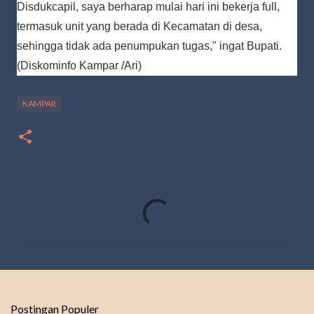
Disdukcapil, saya berharap mulai hari ini bekerja full,
termasuk unit yang berada di Kecamatan di desa,
sehingga tidak ada penumpukan tugas," ingat Bupati.
(Diskominfo Kampar /Ari)
KAMPAR
K
o
m
e
n
t
Postingan Populer