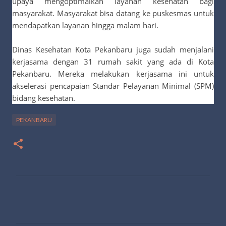
upaya mengoptimalkan layanan kesehatan bagi
masyarakat. Masyarakat bisa datang ke puskesmas untuk
mendapatkan layanan hingga malam hari.
Dinas Kesehatan Kota Pekanbaru juga sudah menjalani
kerjasama dengan 31 rumah sakit yang ada di Kota
Pekanbaru. Mereka melakukan kerjasama ini untuk
akselerasi pencapaian Standar Pelayanan Minimal (SPM)
bidang kesehatan.
PEKANBARU
K
o
m