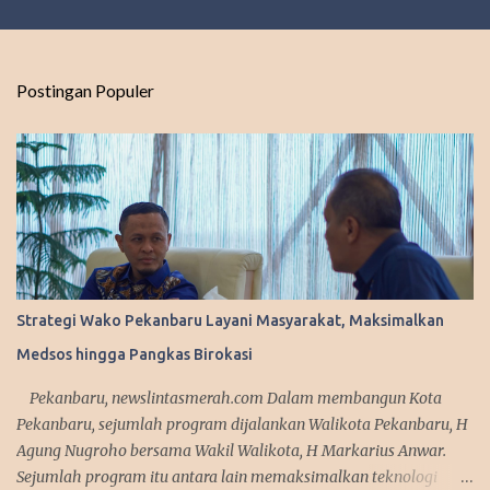
e
n
t
Postingan Populer
a
r
Strategi Wako Pekanbaru Layani Masyarakat, Maksimalkan
Medsos hingga Pangkas Birokasi
Pekanbaru, newslintasmerah.com Dalam membangun Kota
Pekanbaru, sejumlah program dijalankan Walikota Pekanbaru, H
Agung Nugroho bersama Wakil Walikota, H Markarius Anwar.
Sejumlah program itu antara lain memaksimalkan teknologi