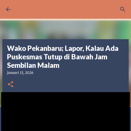
Langsung ke konten utama
Wako Pekanbaru; Lapor, Kalau Ada
Puskesmas Tutup di Bawah Jam
Sembilan Malam
Januari 13, 2026