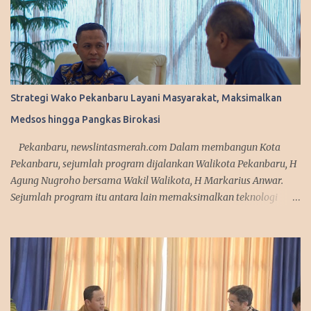
Strategi Wako Pekanbaru Layani Masyarakat, Maksimalkan
Medsos hingga Pangkas Birokasi
Pekanbaru, newslintasmerah.com Dalam membangun Kota
Pekanbaru, sejumlah program dijalankan Walikota Pekanbaru, H
Agung Nugroho bersama Wakil Walikota, H Markarius Anwar.
Sejumlah program itu antara lain memaksimalkan teknologi
informasi, meningkatkan pelayanan publik dengan aplikasi
mobile. Sejumlah program ini telah dicanangkannya saat
kampanye. "Kita sedang mempersiapkan aplikasi yang bisa
diakses masyarakat. Jadi segala urusan cukup diakses
menggunakan smartphone saja, missal penerbitan KTP dan
adiministrasi kependudukan lainnya," urai Agung. Srategi dalam