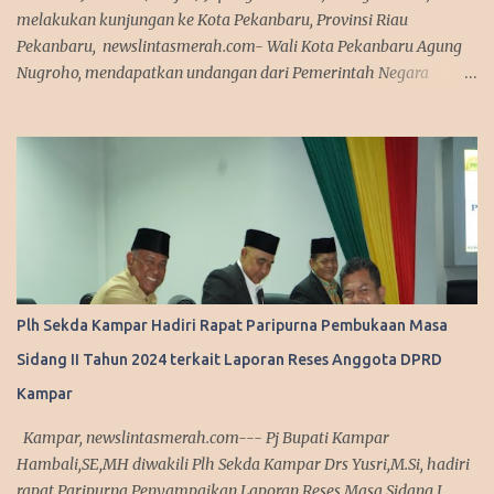
(13/3/2025). Dalam agenda silaturahmi, Agung Nugroho tampak
melakukan kunjungan ke Kota Pekanbaru, Provinsi Riau
sederhana mengenakan sete...
Pekanbaru, newslintasmerah.com- Wali Kota Pekanbaru Agung
Nugroho, mendapatkan undangan dari Pemerintah Negara
Jepang untuk mengikuti workshop terkait pengelolaan sampah di
Negeri Sakura tersebut. Agung terpilih bersama lima kepala
daerah lainnya se-Indonesia untuk mengikuti workshop ini pada
25 - 31 Januari 2026. Wako Agung mendapatkan undangan itu,
karena Pemerintah Kota Pekanbaru saat ini tengah gencar-
gencarnya menggaungkan progam tentang lingkungan. Sehingga
Pekanbaru terpilih, dan mendapatkan undangan langsung untuk
mengikuti workshop tersebut. "Kami mendapatkan undangan
untuk berangkat ke Jepang bersama bapak Menko, dan 5 kepala
Plh Sekda Kampar Hadiri Rapat Paripurna Pembukaan Masa
daerah lainnya. Ini adalah tentang bagaimana pengelolaan
Sidang II Tahun 2024 terkait Laporan Reses Anggota DPRD
sampah dengan pendekatan ekonomi sekuler di Indonesia," kata
Agung, Rabu (21/1/2026). Menurut Wali Kota, selain Kota
Kampar
Pekanbaru ada lima kepala daerah lainnya yang mengikuti wo...
Kampar, newslintasmerah.com--- Pj Bupati Kampar
Hambali,SE,MH diwakili Plh Sekda Kampar Drs Yusri,M.Si, hadiri
rapat Paripurna Penyampaikan Laporan Reses Masa Sidang I