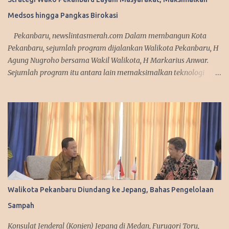
Medsos hingga Pangkas Birokasi
Pekanbaru, newslintasmerah.com Dalam membangun Kota
Pekanbaru, sejumlah program dijalankan Walikota Pekanbaru, H
Agung Nugroho bersama Wakil Walikota, H Markarius Anwar.
Sejumlah program itu antara lain memaksimalkan teknologi
informasi, meningkatkan pelayanan publik dengan aplikasi
mobile. Sejumlah program ini telah dicanangkannya saat
kampanye. "Kita sedang mempersiapkan aplikasi yang bisa
diakses masyarakat. Jadi segala urusan cukup diakses
menggunakan smartphone saja, missal penerbitan KTP dan
adiministrasi kependudukan lainnya," urai Agung. Srategi dalam
memanfaatkan media sosial diakui Agung Nugroho sangat
membantu dalam menyampaikan informasi dan kebijakan
kepada publik semenjak ia menjabat sebagai Wakil Ketua DPRD
Walikota Pekanbaru Diundang ke Jepang, Bahas Pengelolaan
Provinsi Riau. Ini disampaikan Walikota Pekanbaru, Agung
Sampah
Nugroho saat melakukan silaturahmi dengan managemen Tribun
Pekanbaru di Komplek Perkantoran Tenayan Raya, Kamis
Konsulat Jenderal (Konjen) Jepang di Medan, Furugori Toru,