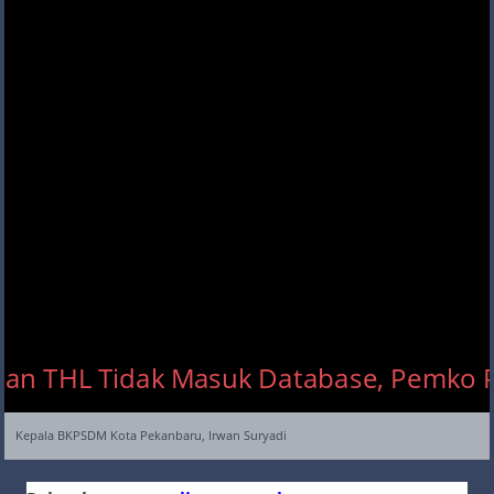
Kepala BKPSDM Kota Pekanbaru, Irwan Suryadi