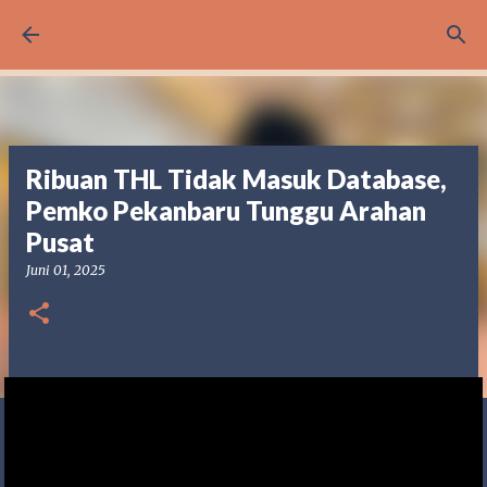
Langsung ke konten utama
Ribuan THL Tidak Masuk Database,
Pemko Pekanbaru Tunggu Arahan
Pusat
Juni 01, 2025