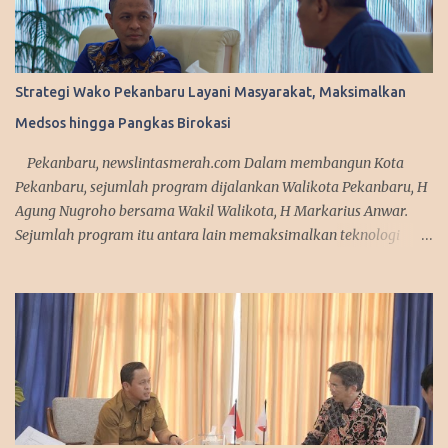
Strategi Wako Pekanbaru Layani Masyarakat, Maksimalkan
Medsos hingga Pangkas Birokasi
Pekanbaru, newslintasmerah.com Dalam membangun Kota
Pekanbaru, sejumlah program dijalankan Walikota Pekanbaru, H
Agung Nugroho bersama Wakil Walikota, H Markarius Anwar.
Sejumlah program itu antara lain memaksimalkan teknologi
informasi, meningkatkan pelayanan publik dengan aplikasi
mobile. Sejumlah program ini telah dicanangkannya saat
kampanye. "Kita sedang mempersiapkan aplikasi yang bisa
diakses masyarakat. Jadi segala urusan cukup diakses
menggunakan smartphone saja, missal penerbitan KTP dan
adiministrasi kependudukan lainnya," urai Agung. Srategi dalam
memanfaatkan media sosial diakui Agung Nugroho sangat
membantu dalam menyampaikan informasi dan kebijakan