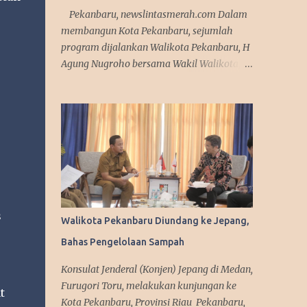
Pekanbaru, newslintasmerah.com Dalam
membangun Kota Pekanbaru, sejumlah
program dijalankan Walikota Pekanbaru, H
Agung Nugroho bersama Wakil Walikota, H
Markarius Anwar. Sejumlah program itu
antara lain memaksimalkan teknologi
informasi, meningkatkan pelayanan publik
dengan aplikasi mobile. Sejumlah program
ini telah dicanangkannya saat kampanye.
"Kita sedang mempersiapkan aplikasi yang
bisa diakses masyarakat. Jadi segala urusan
cukup diakses menggunakan smartphone
saja, missal penerbitan KTP dan
s
Walikota Pekanbaru Diundang ke Jepang,
adiministrasi kependudukan lainnya," urai
Bahas Pengelolaan Sampah
Agung. Srategi dalam memanfaatkan media
sosial diakui Agung Nugroho sangat
Konsulat Jenderal (Konjen) Jepang di Medan,
membantu dalam menyampaikan
Furugori Toru, melakukan kunjungan ke
t
informasi dan kebijakan kepada publik
Kota Pekanbaru, Provinsi Riau Pekanbaru,