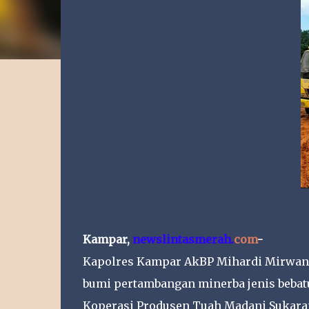
Kampar,
newslintasmerah
.
com
-
Kapolres Kampar AkBP Mihardi Mirwan m
bumi pertambangan minerba jenis bebatu
Koperasi Produsen Tuah Madani Sukara