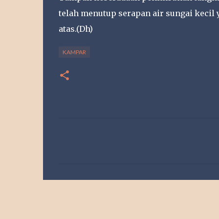
telah menutup serapan air sungai kecil y
atas.(Dh)
KAMPAR
K
o
m
e
n
t
a