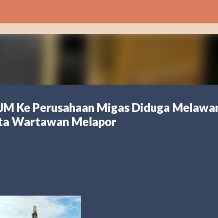
Langsung ke konten utama
SJM Ke Perusahaan Migas Diduga Melawa
nta Wartawan Melapor