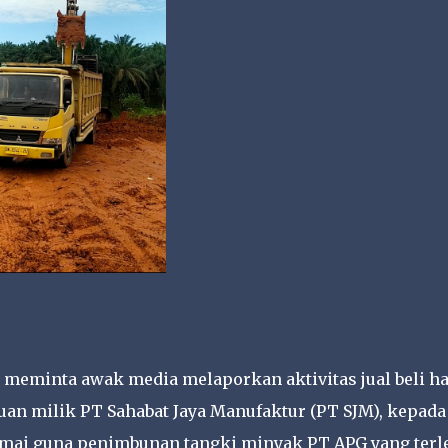
eminta awak media melaporkan aktivitas jual beli ha
an milik PT Sahabat Jaya Manufaktur (PT SJM), kepada
mai guna penimbunan tangki minyak PT APG yang terl