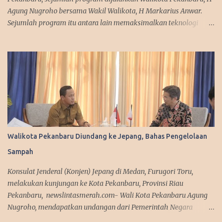
Agung Nugroho bersama Wakil Walikota, H Markarius Anwar.
Sejumlah program itu antara lain memaksimalkan teknologi
informasi, meningkatkan pelayanan publik dengan aplikasi
mobile. Sejumlah program ini telah dicanangkannya saat
kampanye. "Kita sedang mempersiapkan aplikasi yang bisa
diakses masyarakat. Jadi segala urusan cukup diakses
menggunakan smartphone saja, missal penerbitan KTP dan
adiministrasi kependudukan lainnya," urai Agung. Srategi dalam
memanfaatkan media sosial diakui Agung Nugroho sangat
membantu dalam menyampaikan informasi dan kebijakan
kepada publik semenjak ia menjabat sebagai Wakil Ketua DPRD
Walikota Pekanbaru Diundang ke Jepang, Bahas Pengelolaan
Provinsi Riau. Ini disampaikan Walikota Pekanbaru, Agung
Sampah
Nugroho saat melakukan silaturahmi dengan managemen Tribun
Pekanbaru di Komplek Perkantoran Tenayan Raya, Kamis
Konsulat Jenderal (Konjen) Jepang di Medan, Furugori Toru,
(13/3/2025). Dalam agenda silaturahmi, Agung Nugroho tampak
melakukan kunjungan ke Kota Pekanbaru, Provinsi Riau
sederhana mengenakan sete...
Pekanbaru, newslintasmerah.com- Wali Kota Pekanbaru Agung
Nugroho, mendapatkan undangan dari Pemerintah Negara
Jepang untuk mengikuti workshop terkait pengelolaan sampah di