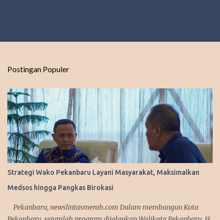
o
m
e
n
t
Postingan Populer
a
r
Strategi Wako Pekanbaru Layani Masyarakat, Maksimalkan
Medsos hingga Pangkas Birokasi
Pekanbaru, newslintasmerah.com Dalam membangun Kota
Pekanbaru, sejumlah program dijalankan Walikota Pekanbaru, H