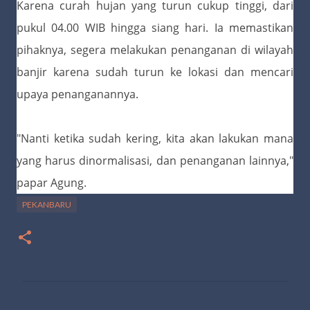
Karena curah hujan yang turun cukup tinggi, dari
pukul 04.00 WIB hingga siang hari. Ia memastikan
pihaknya, segera melakukan penanganan di wilayah
banjir karena sudah turun ke lokasi dan mencari
upaya penanganannya.
"Nanti ketika sudah kering, kita akan lakukan mana
yang harus dinormalisasi, dan penanganan lainnya,"
papar Agung.
PEKANBARU
K