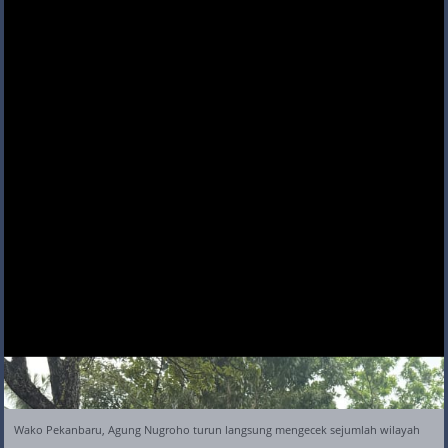
Wako Pekanbaru, Agung Nugroho turun langsung mengecek sejumlah wilayah