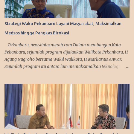
Strategi Wako Pekanbaru Layani Masyarakat, Maksimalkan
Medsos hingga Pangkas Birokasi
Pekanbaru, newslintasmerah.com Dalam membangun Kota
Pekanbaru, sejumlah program dijalankan Walikota Pekanbaru, H
Agung Nugroho bersama Wakil Walikota, H Markarius Anwar.
Sejumlah program itu antara lain memaksimalkan teknologi
informasi, meningkatkan pelayanan publik dengan aplikasi
mobile. Sejumlah program ini telah dicanangkannya saat
kampanye. "Kita sedang mempersiapkan aplikasi yang bisa
diakses masyarakat. Jadi segala urusan cukup diakses
menggunakan smartphone saja, missal penerbitan KTP dan
adiministrasi kependudukan lainnya," urai Agung. Srategi dalam
memanfaatkan media sosial diakui Agung Nugroho sangat
membantu dalam menyampaikan informasi dan kebijakan
kepada publik semenjak ia menjabat sebagai Wakil Ketua DPRD