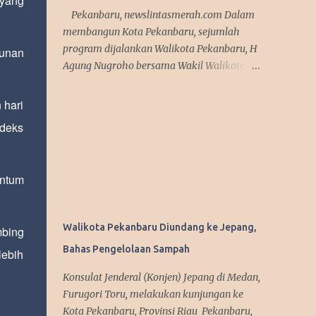
 yang
Pekanbaru, newslintasmerah.com Dalam
membangun Kota Pekanbaru, sejumlah
program dijalankan Walikota Pekanbaru, H
kunan
Agung Nugroho bersama Wakil Walikota, H
Markarius Anwar. Sejumlah program itu
antara lain memaksimalkan teknologi
 hari
informasi, meningkatkan pelayanan publik
ndeks
dengan aplikasi mobile. Sejumlah program
ini telah dicanangkannya saat kampanye.
"Kita sedang mempersiapkan aplikasi yang
entum
bisa diakses masyarakat. Jadi segala urusan
cukup diakses menggunakan smartphone
saja, missal penerbitan KTP dan
Walikota Pekanbaru Diundang ke Jepang,
mbing
adiministrasi kependudukan lainnya," urai
Bahas Pengelolaan Sampah
Agung. Srategi dalam memanfaatkan media
lebih
sosial diakui Agung Nugroho sangat
Konsulat Jenderal (Konjen) Jepang di Medan,
membantu dalam menyampaikan
Furugori Toru, melakukan kunjungan ke
informasi dan kebijakan kepada publik
Kota Pekanbaru, Provinsi Riau Pekanbaru,