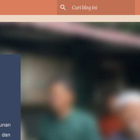
unan
 dan