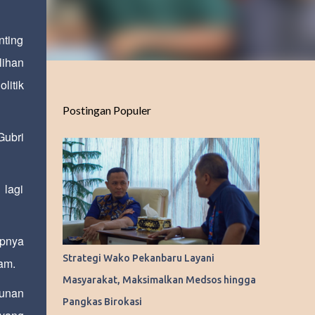
nting
lihan
litik
Postingan Populer
Gubri
 lagi
upnya
Strategi Wako Pekanbaru Layani
am.
Masyarakat, Maksimalkan Medsos hingga
kunan
Pangkas Birokasi