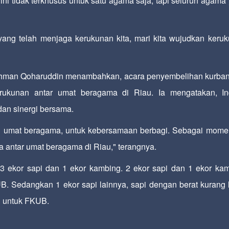
ini tidak terkhusus untuk satu agama saja, tapi seluruh agama
ang telah menjaga kerukunan kita, mari kita wujudkan keru
ahman Qoharuddin menambahkan, acara penyembelihan kurban
rukunan antar umat beragama di Riau. Ia mengatakan, I
dan sinergi bersama.
ruh umat beragama, untuk kebersamaan berbagi. Sebagai mom
 antar umat beragama di Riau," terangnya.
3 ekor sapi dan 1 ekor kambing. 2 ekor sapi dan 1 ekor ka
 Sedangkan 1 ekor sapi lainnya, sapi dengan berat kurang 
i untuk FKUB.