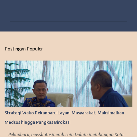
K
o
m
e
n
t
Postingan Populer
a
r
Strategi Wako Pekanbaru Layani Masyarakat, Maksimalkan
Medsos hingga Pangkas Birokasi
Pekanbaru, newslintasmerah.com Dalam membangun Kota