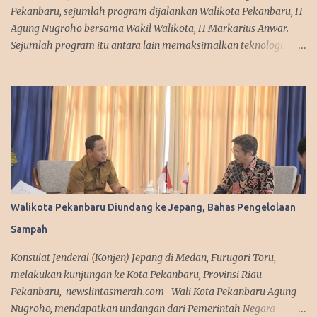
Pekanbaru, sejumlah program dijalankan Walikota Pekanbaru, H
Agung Nugroho bersama Wakil Walikota, H Markarius Anwar.
Sejumlah program itu antara lain memaksimalkan teknologi
informasi, meningkatkan pelayanan publik dengan aplikasi
mobile. Sejumlah program ini telah dicanangkannya saat
kampanye. "Kita sedang mempersiapkan aplikasi yang bisa
diakses masyarakat. Jadi segala urusan cukup diakses
menggunakan smartphone saja, missal penerbitan KTP dan
adiministrasi kependudukan lainnya," urai Agung. Srategi dalam
memanfaatkan media sosial diakui Agung Nugroho sangat
membantu dalam menyampaikan informasi dan kebijakan
kepada publik semenjak ia menjabat sebagai Wakil Ketua DPRD
Walikota Pekanbaru Diundang ke Jepang, Bahas Pengelolaan
Provinsi Riau. Ini disampaikan Walikota Pekanbaru, Agung
Sampah
Nugroho saat melakukan silaturahmi dengan managemen Tribun
Pekanbaru di Komplek Perkantoran Tenayan Raya, Kamis
Konsulat Jenderal (Konjen) Jepang di Medan, Furugori Toru,
(13/3/2025). Dalam agenda silaturahmi, Agung Nugroho tampak
melakukan kunjungan ke Kota Pekanbaru, Provinsi Riau
sederhana mengenakan sete...
Pekanbaru, newslintasmerah.com- Wali Kota Pekanbaru Agung
Nugroho, mendapatkan undangan dari Pemerintah Negara