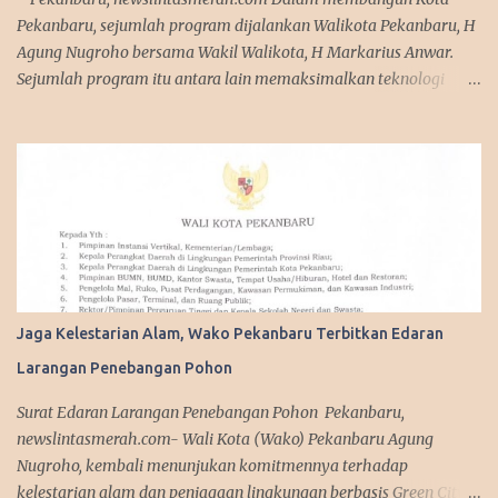
Pekanbaru ada lima kepala daerah lainnya yang mengikuti wo...
Pekanbaru, sejumlah program dijalankan Walikota Pekanbaru, H
Agung Nugroho bersama Wakil Walikota, H Markarius Anwar.
Sejumlah program itu antara lain memaksimalkan teknologi
informasi, meningkatkan pelayanan publik dengan aplikasi
mobile. Sejumlah program ini telah dicanangkannya saat
kampanye. "Kita sedang mempersiapkan aplikasi yang bisa
diakses masyarakat. Jadi segala urusan cukup diakses
menggunakan smartphone saja, missal penerbitan KTP dan
adiministrasi kependudukan lainnya," urai Agung. Srategi dalam
memanfaatkan media sosial diakui Agung Nugroho sangat
membantu dalam menyampaikan informasi dan kebijakan
kepada publik semenjak ia menjabat sebagai Wakil Ketua DPRD
Jaga Kelestarian Alam, Wako Pekanbaru Terbitkan Edaran
Provinsi Riau. Ini disampaikan Walikota Pekanbaru, Agung
Larangan Penebangan Pohon
Nugroho saat melakukan silaturahmi dengan managemen Tribun
Pekanbaru di Komplek Perkantoran Tenayan Raya, Kamis
Surat Edaran Larangan Penebangan Pohon Pekanbaru,
(13/3/2025). Dalam agenda silaturahmi, Agung Nugroho tampak
newslintasmerah.com- Wali Kota (Wako) Pekanbaru Agung
sederhana mengenakan sete...
Nugroho, kembali menunjukan komitmennya terhadap
kelestarian alam dan penjagaan lingkungan berbasis Green City.