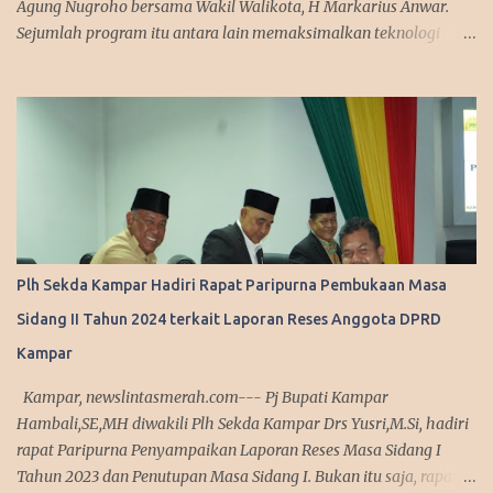
Agung Nugroho bersama Wakil Walikota, H Markarius Anwar.
Sejumlah program itu antara lain memaksimalkan teknologi
informasi, meningkatkan pelayanan publik dengan aplikasi
mobile. Sejumlah program ini telah dicanangkannya saat
kampanye. "Kita sedang mempersiapkan aplikasi yang bisa
diakses masyarakat. Jadi segala urusan cukup diakses
menggunakan smartphone saja, missal penerbitan KTP dan
adiministrasi kependudukan lainnya," urai Agung. Srategi dalam
memanfaatkan media sosial diakui Agung Nugroho sangat
membantu dalam menyampaikan informasi dan kebijakan
kepada publik semenjak ia menjabat sebagai Wakil Ketua DPRD
Plh Sekda Kampar Hadiri Rapat Paripurna Pembukaan Masa
Provinsi Riau. Ini disampaikan Walikota Pekanbaru, Agung
Sidang II Tahun 2024 terkait Laporan Reses Anggota DPRD
Nugroho saat melakukan silaturahmi dengan managemen Tribun
Pekanbaru di Komplek Perkantoran Tenayan Raya, Kamis
Kampar
(13/3/2025). Dalam agenda silaturahmi, Agung Nugroho tampak
Kampar, newslintasmerah.com--- Pj Bupati Kampar
sederhana mengenakan sete...
Hambali,SE,MH diwakili Plh Sekda Kampar Drs Yusri,M.Si, hadiri
rapat Paripurna Penyampaikan Laporan Reses Masa Sidang I
Tahun 2023 dan Penutupan Masa Sidang I. Bukan itu saja, rapat