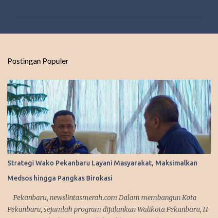
o
m
e
n
t
Postingan Populer
a
r
Strategi Wako Pekanbaru Layani Masyarakat, Maksimalkan
Medsos hingga Pangkas Birokasi
Pekanbaru, newslintasmerah.com Dalam membangun Kota
Pekanbaru, sejumlah program dijalankan Walikota Pekanbaru, H