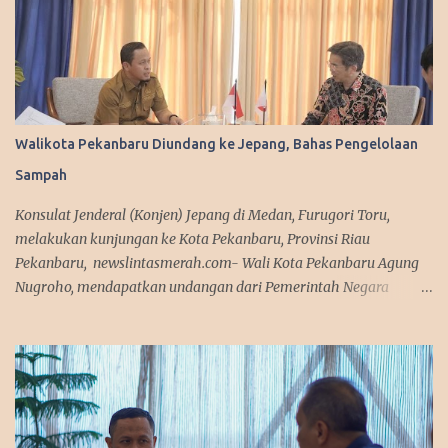
Walikota Pekanbaru Diundang ke Jepang, Bahas Pengelolaan
Sampah
Konsulat Jenderal (Konjen) Jepang di Medan, Furugori Toru,
melakukan kunjungan ke Kota Pekanbaru, Provinsi Riau
Pekanbaru, newslintasmerah.com- Wali Kota Pekanbaru Agung
Nugroho, mendapatkan undangan dari Pemerintah Negara
Jepang untuk mengikuti workshop terkait pengelolaan sampah di
Negeri Sakura tersebut. Agung terpilih bersama lima kepala
daerah lainnya se-Indonesia untuk mengikuti workshop ini pada
25 - 31 Januari 2026. Wako Agung mendapatkan undangan itu,
karena Pemerintah Kota Pekanbaru saat ini tengah gencar-
gencarnya menggaungkan progam tentang lingkungan. Sehingga