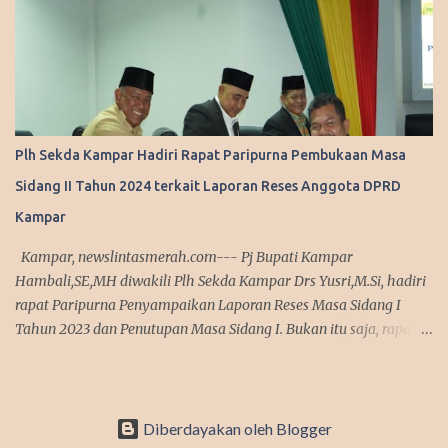
25 - 31 Januari 2026. Wako Agung mendapatkan undangan itu,
karena Pemerintah Kota Pekanbaru saat ini tengah gencar-
gencarnya menggaungkan progam tentang lingkungan. Sehingga
Pekanbaru terpilih, dan mendapatkan undangan langsung untuk
mengikuti workshop tersebut. "Kami mendapatkan undangan
untuk berangkat ke Jepang bersama bapak Menko, dan 5 kepala
Plh Sekda Kampar Hadiri Rapat Paripurna Pembukaan Masa
daerah lainnya. Ini adalah tentang bagaimana pengelolaan
Sidang II Tahun 2024 terkait Laporan Reses Anggota DPRD
sampah dengan pendekatan ekonomi sekuler di Indonesia," kata
Agung, Rabu (21/1/2026). Menurut Wali Kota, selain Kota
Kampar
Pekanbaru ada lima kepala daerah lainnya yang mengikuti wo...
Kampar, newslintasmerah.com--- Pj Bupati Kampar
Hambali,SE,MH diwakili Plh Sekda Kampar Drs Yusri,M.Si, hadiri
rapat Paripurna Penyampaikan Laporan Reses Masa Sidang I
Tahun 2023 dan Penutupan Masa Sidang I. Bukan itu saja, rapat
yang dibuka langsung Ketua DPRD Kampar M Faisal,ST di ruang
rapat Paripurna DPRD Kampar tersebut sekaligus dilaksanakan
pembukaan masa sidang II tahun 2024, Selasa (2/1/2024). Usai
mendengarkan laporan hasil reses dari setiap perwakilan dapil,
Diberdayakan oleh Blogger