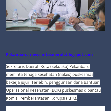
Pekanbaru, newslintasmerah.blogspot.com---
Sekretaris Daerah Kota (Sekdako) Pekanbaru
meminta tenaga kesehatan (nakes) puskesmas
bekerja jujur. Terlebih, penggunaan dana Bantuan
Operasional Kesehatan (BOK) puskesmas dipantau
Komisi Pemberantasan Korupsi (KPK).