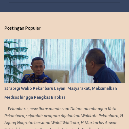
m
e
n
t
Postingan Populer
a
r
Strategi Wako Pekanbaru Layani Masyarakat, Maksimalkan
Medsos hingga Pangkas Birokasi
Pekanbaru, newslintasmerah.com Dalam membangun Kota
Pekanbaru, sejumlah program dijalankan Walikota Pekanbaru, H
Agung Nugroho bersama Wakil Walikota, H Markarius Anwar.